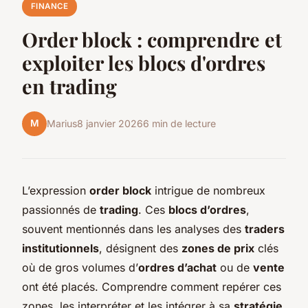
FINANCE
Order block : comprendre et
exploiter les blocs d'ordres
en trading
M
Marius
8 janvier 2026
6 min de lecture
L’expression
order block
intrigue de nombreux
passionnés de
trading
. Ces
blocs d’ordres
,
souvent mentionnés dans les analyses des
traders
institutionnels
, désignent des
zones de prix
clés
où de gros volumes d’
ordres d’achat
ou de
vente
ont été placés. Comprendre comment repérer ces
zones, les interpréter et les intégrer à sa
stratégie