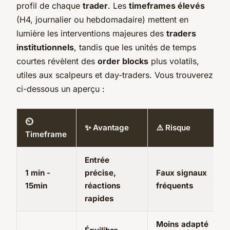
profil de chaque
trader
. Les
timeframes élevés
(H4, journalier ou hebdomadaire) mettent en
lumière les interventions majeures des
traders
institutionnels
, tandis que les unités de temps
courtes révèlent des
order blocks
plus volatils,
utiles aux scalpeurs et day-traders. Vous trouverez
ci-dessous un aperçu :
⏲️
✨ Avantage
⚠️ Risque
Timeframe
Entrée
1 min -
précise,
Faux signaux
15min
réactions
fréquents
rapides
Moins adapté