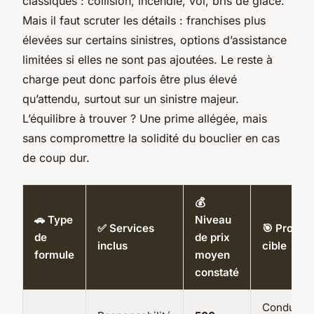
classiques : collision, incendie, vol, bris de glace.
Mais il faut scruter les détails : franchises plus
élevées sur certains sinistres, options d’assistance
limitées si elles ne sont pas ajoutées. Le reste à
charge peut donc parfois être plus élevé
qu’attendu, surtout sur un sinistre majeur.
L’équilibre à trouver ? Une prime allégée, mais
sans compromettre la solidité du bouclier en cas
de coup dur.
💰
🚗 Type
Niveau
✅ Services
🎯 Profil
de
de prix
inclus
cible
formule
moyen
constaté
Conducte