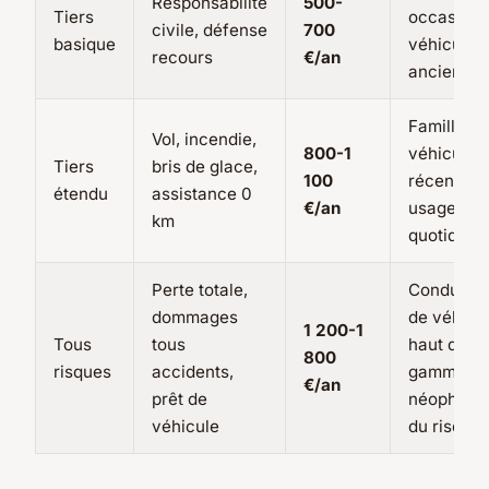
Responsabilité
500-
Tiers
occasionn
civile, défense
700
basique
véhicule
recours
€/an
ancien
Familles,
Vol, incendie,
800-1
véhicules
Tiers
bris de glace,
100
récents,
étendu
assistance 0
€/an
usage
km
quotidien
Perte totale,
Conducte
dommages
de véhicu
1 200-1
Tous
tous
haut de
800
risques
accidents,
gamme,
€/an
prêt de
néophobe
véhicule
du risque