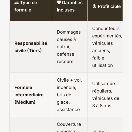
🚗 Type de
🛡️ Garanties
🎯 Profil cible
formule
incluses
Conducteurs
Dommages
expérimentés,
causés à
Responsabilité
véhicules
autrui,
civile (Tiers)
anciens,
défense
faible
recours
utilisation
Civile + vol,
Utilisateurs
Formule
incendie,
réguliers,
intermédiaire
bris de
véhicules de
(Médium)
glace,
3 à 8 ans
assistance
Couverture
complète :
Jeunes